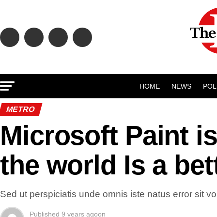
HOME
NEWS
POL
METRO
Microsoft Paint is
the world Is a bet
Sed ut perspiciatis unde omnis iste natus error si
Published
9 years ago
on