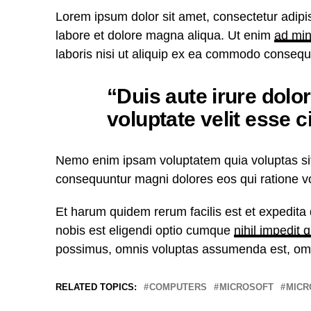
Lorem ipsum dolor sit amet, consectetur adipis
labore et dolore magna aliqua. Ut enim
ad mi
laboris nisi ut aliquip ex ea commodo consequ
“Duis aute irure dolor
voluptate velit esse c
Nemo enim ipsam voluptatem quia voluptas sit 
consequuntur magni dolores eos qui ratione v
Et harum quidem rerum facilis est et expedita 
nobis est eligendi optio cumque
nihil impedit 
possimus, omnis voluptas assumenda est, omn
RELATED TOPICS:
COMPUTERS
MICROSOFT
MICR