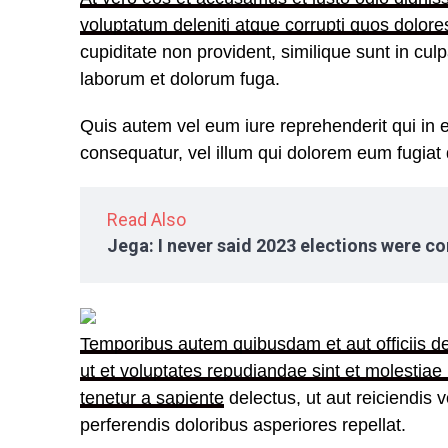
voluptatum deleniti atque corrupti quos dolor
cupiditate non provident, similique sunt in culpa
laborum et dolorum fuga.
Quis autem vel eum iure reprehenderit qui in e
consequatur, vel illum qui dolorem eum fugiat 
Read Also
Jega: I never said 2023 elections were 
Temporibus autem quibusdam et aut officiis de
ut et voluptates repudiandae sint et molestia
tenetur a sapiente
delectus, ut aut reiciendis 
perferendis doloribus asperiores repellat.