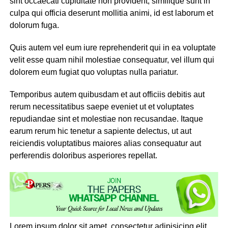
sint occaecati cupiditate non provident, similique sunt in
culpa qui officia deserunt mollitia animi, id est laborum et
dolorum fuga.
Quis autem vel eum iure reprehenderit qui in ea voluptate
velit esse quam nihil molestiae consequatur, vel illum qui
dolorem eum fugiat quo voluptas nulla pariatur.
Temporibus autem quibusdam et aut officiis debitis aut
rerum necessitatibus saepe eveniet ut et voluptates
repudiandae sint et molestiae non recusandae. Itaque
earum rerum hic tenetur a sapiente delectus, ut aut
reiciendis voluptatibus maiores alias consequatur aut
perferendis doloribus asperiores repellat.
Lorem ipsum dolor sit amet, consectetur adipisicing elit,