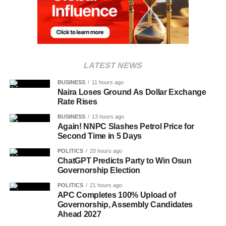
LATEST NEWS
BUSINESS
11 hours ago
Naira Loses Ground As Dollar Exchange
Rate Rises
BUSINESS
13 hours ago
Again! NNPC Slashes Petrol Price for
Second Time in 5 Days
POLITICS
20 hours ago
ChatGPT Predicts Party to Win Osun
Governorship Election
POLITICS
21 hours ago
APC Completes 100% Upload of
Governorship, Assembly Candidates
Ahead 2027