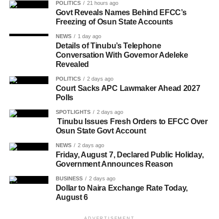
POLITICS
21 hours ago
Govt Reveals Names Behind EFCC’s
Freezing of Osun State Accounts
NEWS
1 day ago
Details of Tinubu’s Telephone
Conversation With Governor Adeleke
Revealed
POLITICS
2 days ago
Court Sacks APC Lawmaker Ahead 2027
Polls
SPOTLIGHTS
2 days ago
Tinubu Issues Fresh Orders to EFCC Over
Osun State Govt Account
NEWS
2 days ago
Friday, August 7, Declared Public Holiday,
Government Announces Reason
BUSINESS
2 days ago
Dollar to Naira Exchange Rate Today,
August 6
ADVERTISEMENT